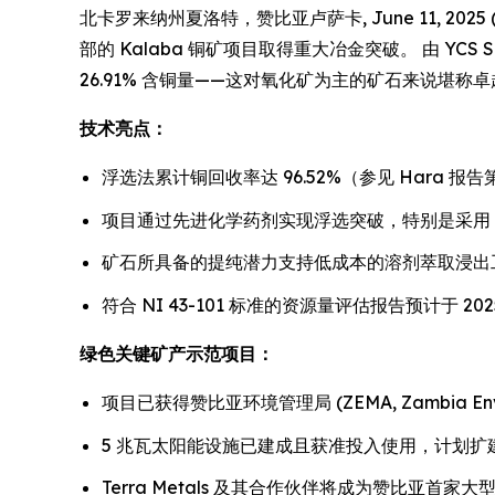
北卡罗来纳州夏洛特，赞比亚卢萨卡, June 11, 2025 (GL
部的 Kalaba 铜矿项目取得重大冶金突破。 由 YCS Sus
26.91% 含铜量——这对氧化矿为主的矿石来说堪称
技术亮点：
浮选法累计铜回收率达 96.52%（参见 Hara 报告
项目通过先进化学药剂实现浮选突破，特别是采用 C
矿石所具备的提纯潜力支持低成本的溶剂萃取浸出工艺
符合 NI 43-101 标准的资源量评估报告预计于 202
绿色关键矿产示范项目：
项目已获得赞比亚环境管理局 (ZEMA, Zambia Envi
5 兆瓦太阳能设施已建成且获准投入使用，计划扩建
Terra Metals 及其合作伙伴将成为赞比亚