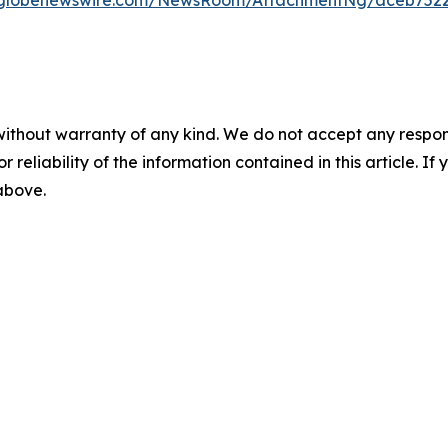
.globenewswire.com/NewsRoom/AttachmentNg/aceb752
without warranty of any kind. We do not accept any responsib
r reliability of the information contained in this article. I
 above.