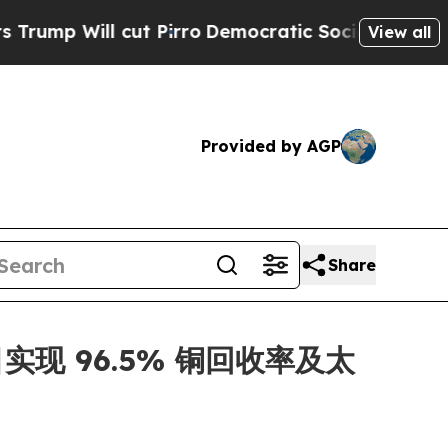
 cut Pirro
Democratic Socialists of America Pro
View all
Provided by AGP
Share
a 项目实现 96.5% 铜回收率及太