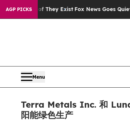
Proof They Exist
Fox News Goes Quiet as 'Maga Me
AGP PICKS
Menu
Terra Metals Inc. 和 
阳能绿色生产