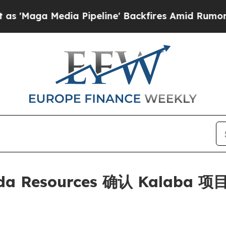
dia Pipeline' Backfires Amid Rumors Trump Will
Lunda Resources 确认 Kalab