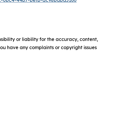
2-0bc4-44b7-befb-dc98bdbd5160
ility or liability for the accuracy, content,
f you have any complaints or copyright issues