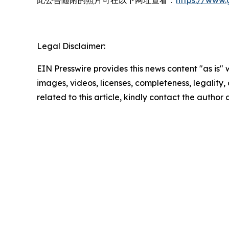
此公告随附的照片可在以下网址查看：
https://www
Legal Disclaimer:
EIN Presswire provides this news content "as is" 
images, videos, licenses, completeness, legality, o
related to this article, kindly contact the author